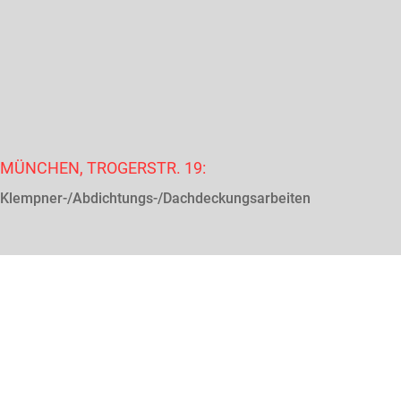
MÜNCHEN, TROGERSTR. 19:
Klempner-/Abdichtungs-/Dachdeckungsarbeiten
KONTAKTIEREN SIE UNS JETZT –
VÖLLIG UNVERBINDLICH.